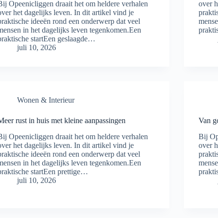
Bij Opeenicliggen draait het om heldere verhalen
over h
over het dagelijks leven. In dit artikel vind je
prakti
praktische ideeën rond een onderwerp dat veel
mense
mensen in het dagelijks leven tegenkomen.Een
prakti
praktische startEen geslaagde…
juli 10, 2026
Wonen & Interieur
Meer rust in huis met kleine aanpassingen
Van go
Bij Opeenicliggen draait het om heldere verhalen
Bij Op
over het dagelijks leven. In dit artikel vind je
over h
praktische ideeën rond een onderwerp dat veel
prakti
mensen in het dagelijks leven tegenkomen.Een
mense
praktische startEen prettige…
prakti
juli 10, 2026