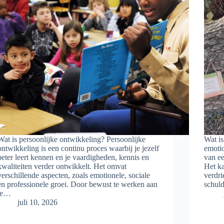
Wat is persoonlijke ontwikkeling? Persoonlijke
Wat is
ontwikkeling is een continu proces waarbij je jezelf
emotio
beter leert kennen en je vaardigheden, kennis en
van ee
kwaliteiten verder ontwikkelt. Het omvat
Het ka
verschillende aspecten, zoals emotionele, sociale
verdri
en professionele groei. Door bewust te werken aan
schul
je…
juli 10, 2026