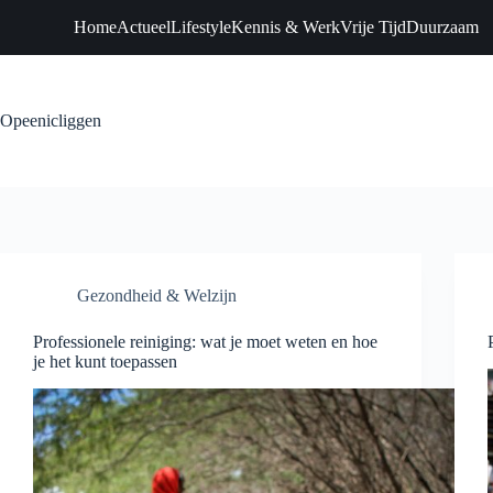
Home
Actueel
Lifestyle
Kennis & Werk
Vrije Tijd
Duurzaam
Ga
naar
de
Opeenicliggen
inhoud
Gezondheid & Welzijn
Professionele reiniging: wat je moet weten en hoe
je het kunt toepassen