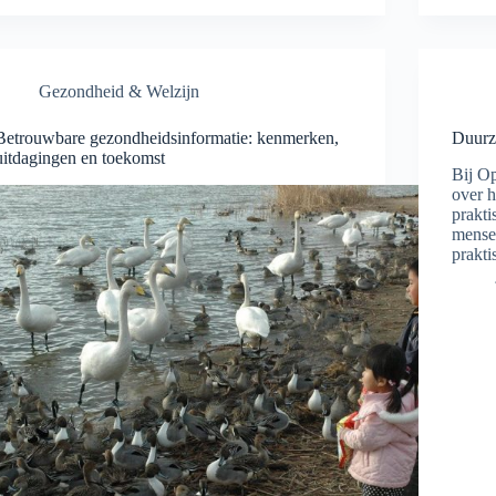
Gezondheid & Welzijn
Betrouwbare gezondheidsinformatie: kenmerken,
Duurz
uitdagingen en toekomst
Bij Op
over h
prakti
mense
prakt